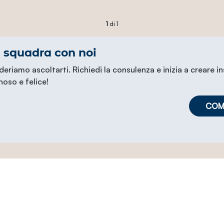
1
di 1
i squadra con noi
deriamo ascoltarti. Richiedi la consulenza e inizia a creare i
noso e felice!
COMP