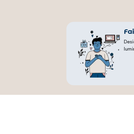
Fa
Desi
lumi