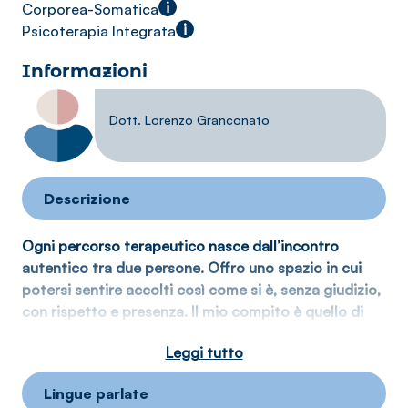
i
Corporea-Somatica
i
Psicoterapia Integrata
Informazioni
Dott. Lorenzo Granconato
Descrizione
Ogni percorso terapeutico nasce dall’incontro
autentico tra due persone. Offro uno spazio in cui
potersi sentire accolti così come si è, senza giudizio,
con rispetto e presenza. Il mio compito è quello di
accompagnare la persona nel dare significato a ciò
Leggi tutto
che sta vivendo, aiutandola a comprendere più
profondamente il proprio modo di stare al mondo e
Lingue parlate
ad accedere a risorse personali spesso dimenticate o