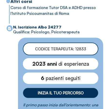
Altri corsi
diverse fasi di crescita dei figli;Traumi: legati a
Corso di formazione Tutor DSA e ADHD presso
violenze, incidenti, maltrattamenti o eventi
l'Istituto Psicoumanitas di Roma
destabilizzanti;Lutto e separazioni:
accompagnamento nell’elaborazione del dolore e dei
N. Iscrizione Albo 24277
cambiamenti;Stress: legato a situazioni lavorative,
Qualifica: Psicologo, Psicoterapeuta
scelte difficili, fasi di transizione;Tematiche
LGBTQIA+: supporto nell’esplorazione dell’identità e
nella costruzione di un percorso autentico.
CODICE TERAPEUTA: 12833
2023 anni
di esperienza
6
pazienti seguiti
INIZIA IL TUO PERCORSO
Il primo passo inizia dall’orientamento: una