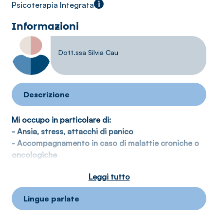
i
Psicoterapia Integrata
Informazioni
Dott.ssa Silvia Cau
Descrizione
Mi occupo in particolare di:
- Ansia, stress, attacchi di panico
- Accompagnamento in caso di malattie croniche o
oncologiche
- Preparazione o rielaborazione del lutto
Leggi tutto
- Separazioni/divorzi
- Trauma
Lingue parlate
- Violenza di genere/ maltrattamenti in famiglia
- Autostima, blocchi emotivi, autosabotaggio