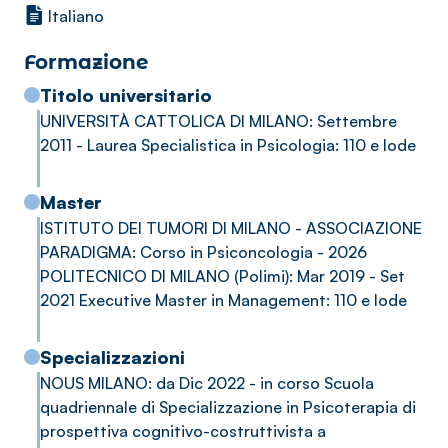
- Relazioni difficili, dipendenze affettive
Italiano
- Difficoltà in ambito lavorativo e professionale
Formazione
Ogni percorso che propongo è personalizzato, co-
Titolo universitario
costruito con la persona in base alle sue specificità e
UNIVERSITÀ CATTOLICA DI MILANO: Settembre
caratteristiche.
2011 - Laurea Specialistica in Psicologia: 110 e lode
Sono terapeuta riconosciuta EMDR liv 1 e 2.
Master
ISTITUTO DEI TUMORI DI MILANO - ASSOCIAZIONE
Ho lavorato per anni in un centro contro la violenza di
PARADIGMA: Corso in Psiconcologia - 2026
genere e faccio parte dell'équipe di Psicologia
POLITECNICO DI MILANO (Polimi): Mar 2019 - Set
Ospedaliera e Psiconcologia dell'ospedale Sant'Anna
2021 Executive Master in Management: 110 e lode
di Como.
Specializzazioni
NOUS MILANO: da Dic 2022 - in corso Scuola
quadriennale di Specializzazione in Psicoterapia di
prospettiva cognitivo-costruttivista a