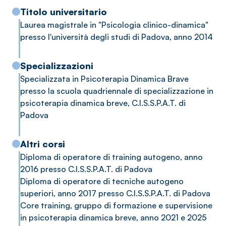
caratteristiche soggettive del paziente.
Titolo universitario
Laurea magistrale in "Psicologia clinico-dinamica"
Ho ottenuto i diplomi di operatore di training
presso l'università degli studi di Padova, anno 2014
autogeno di base e superiore: tecniche di
autodistensione che, attraverso l’apprendimento
Specializzazioni
progressivo di specifici esercizi, consentono di
Specializzata in Psicoterapia Dinamica Brave
intervenire su numerosi disturbi funzionali, quali
presso la scuola quadriennale di specializzazione in
disturbi d’ansia e legati allo stress, psicosomatici e
psicoterapia dinamica breve, C.I.S.S.P.A.T. di
del sonno.
Padova
Negli anni ho lavorato sia con adulti che con
adolescenti, in svariati contesti, dal sostegno
Altri corsi
scolastico all’intervento nelle dipendenze
Diploma di operatore di training autogeno, anno
patologiche.
2016 presso C.I.S.S.P.A.T. di Padova
Diploma di operatore di tecniche autogeno
superiori, anno 2017 presso C.I.S.S.P.A.T. di Padova
Core training, gruppo di formazione e supervisione
in psicoterapia dinamica breve, anno 2021 e 2025