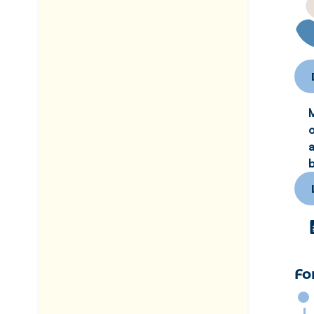
M
o
a
b
Fo