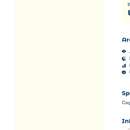
Ar
Sp
Cog
In