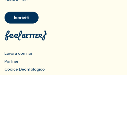
Iscriviti
Lavora con noi
Partner
Codice Deontologico
Privacy Policy
Cookie Policy
Preferenze Cookie
© 2021 - 2026 GPO S.r.l. - P.IVA 11735320969 - Tutti i diritti