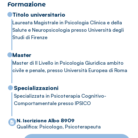
Formazione
Socia Aderente C.B.T. (Società Italiana di
Psicoterapia Cognitivo e Comportamentale) e EMDR
Titolo universitario
Italia.
Laureata Magistrale in Psicologia Clinica e della
Salute e Neuropsicologia presso Università degli
Lavoro sul territorio del Mugello e online, offrendo
Studi di Firenze
servizi di supporto psicologico adulti e coppie,
creando uno spazio sicuro e personale in cui sentirsi
Master
accolti e compresi.
Master di II Livello in Psicologia Giuridica ambito
civile e penale, presso Università Europea di Roma
Insieme costruiremo percorsi individualizzati per
affrontare momenti di difficoltà, cercando risposte
per poter stare meglio oppure spazi di crescita
Specializzazioni
personale.
Specializzata in Psicoterapia Cognitivo-
Comportamentale presso IPSICO
Il mio metodo di lavoro prevede una collaborazione
attiva con la persona che usufruisce dello spazio di
N. Iscrizione Albo 8909
terapia. Ritengo fondamentale ed imprescindibile la
Qualifica: Psicologo, Psicoterapeuta
profonda attenzione ai bisogni della persona, la
tutela della privacy, il rispetto dell'etica