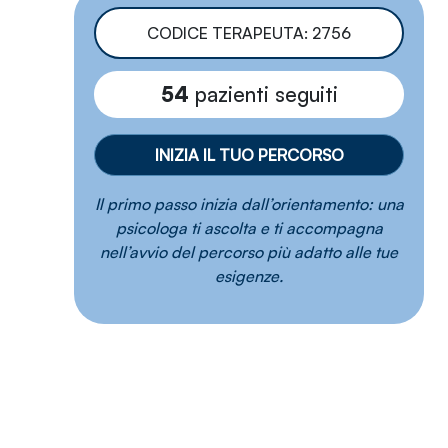
professionale e l'aggiornamento continuo.
CODICE TERAPEUTA: 2756
Il mio approccio prevede di individuare e valorizzare
54
pazienti seguiti
insieme al paziente le sue risorse interne in modo da
aiutarlo a trovare un equilibrio che sia funzionale per
la sua vita. Il processo terapeutico viene costruito
INIZIA IL TUO PERCORSO
insieme, nel rispetto dei suoi tempi e dei suoi bisogni.
Il primo passo inizia dall’orientamento: una
psicologa ti ascolta e ti accompagna
nell’avvio del percorso più adatto alle tue
esigenze.