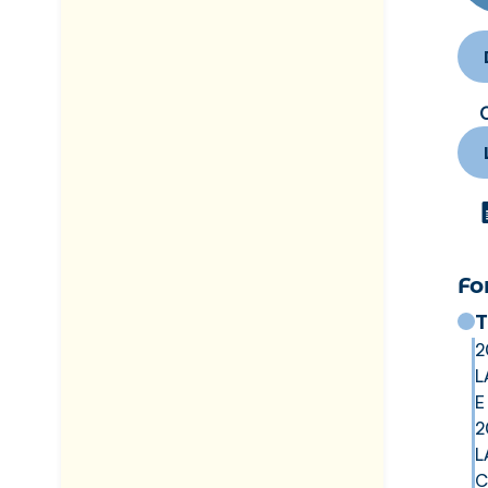
O
Fo
T
2
L
E
2
L
C