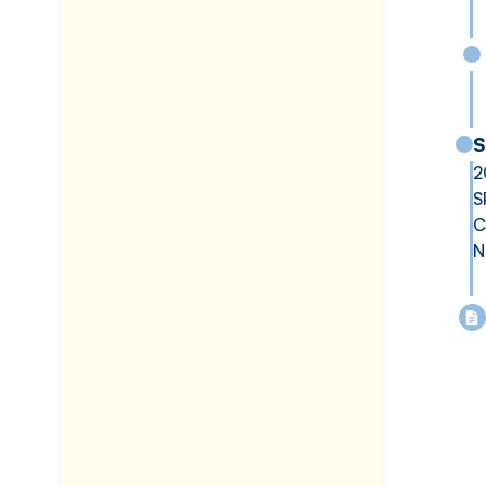
S
2
S
C
N