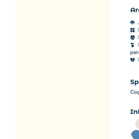
Ar
per
Sp
Cog
In