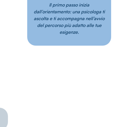
Il primo passo inizia
dall’orientamento: una psicologa ti
ascolta e ti accompagna nell’avvio
del percorso più adatto alle tue
esigenze.