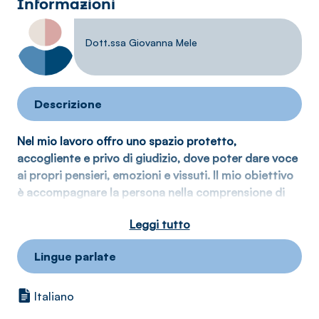
Informazioni
Dott.ssa Giovanna Mele
Descrizione
Nel mio lavoro offro uno spazio protetto,
accogliente e privo di giudizio, dove poter dare voce
ai propri pensieri, emozioni e vissuti. Il mio obiettivo
è accompagnare la persona nella comprensione di
sé, nella gestione delle difficoltà quotidiane e nella
Leggi tutto
ricerca di nuove risorse per affrontare i momenti di
cambiamento o di disagio.
Lingue parlate
Il percorso che propongo si basa sull’ascolto, sulla
relazione e sulla valorizzazione delle proprie
potenzialità. Credo che ogni esperienza, anche quella
Italiano
più complessa, possa diventare un’occasione di