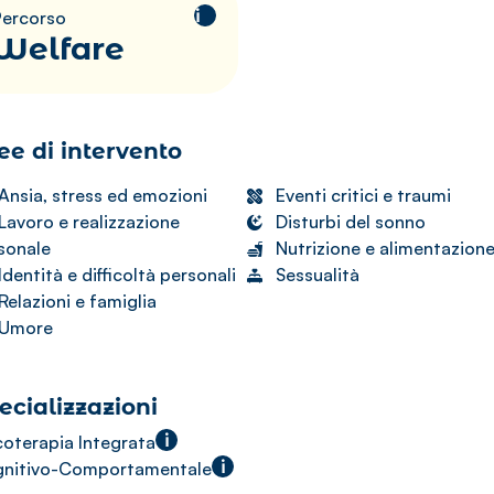
i
Percorso
Welfare
ee di intervento
Ansia, stress ed emozioni
Eventi critici e traumi
Lavoro e realizzazione
Disturbi del sonno
sonale
Nutrizione e alimentazion
Identità e difficoltà personali
Sessualità
Relazioni e famiglia
Umore
ecializzazioni
i
coterapia Integrata
i
nitivo-Comportamentale