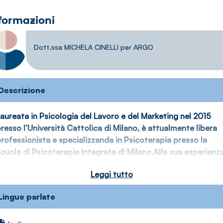
formazioni
Dott.ssa MICHELA CINELLI per ARGO
Descrizione
aureata in Psicologia del Lavoro e del Marketing nel 2015
resso l’Università Cattolica di Milano, è attualmente libera
rofessionista e specializzanda in Psicoterapia presso la
cuola di Psicoterapia Integrata di Milano.Alla sua esperienz
rofessionale in azienda ha affiancato l’attività di supporto
Leggi tutto
sicologico e coaching individuale, occupandosi di tematich
egate a fasi di transizione, difficoltà relazionali,
Lingue parlate
omunicazione assertiva, autostima e identità personale, co
no sguardo attento alla persona anche nel suo contesto