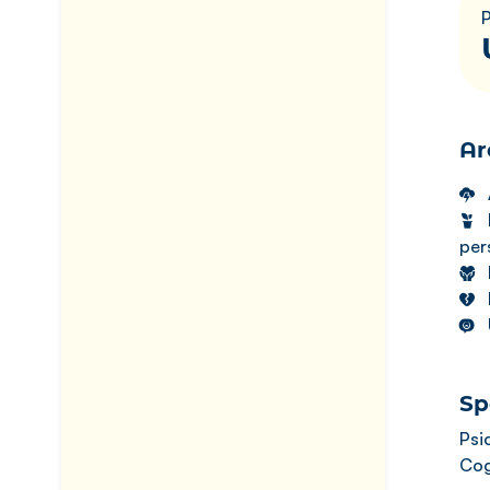
Ar
per
Sp
Psi
Cog