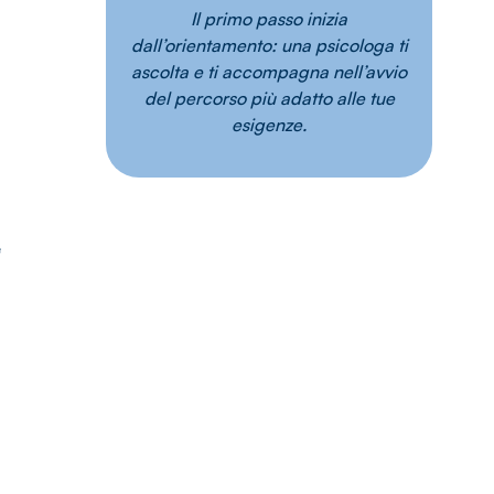
Il primo passo inizia
dall’orientamento: una psicologa ti
ascolta e ti accompagna nell’avvio
del percorso più adatto alle tue
esigenze.
e