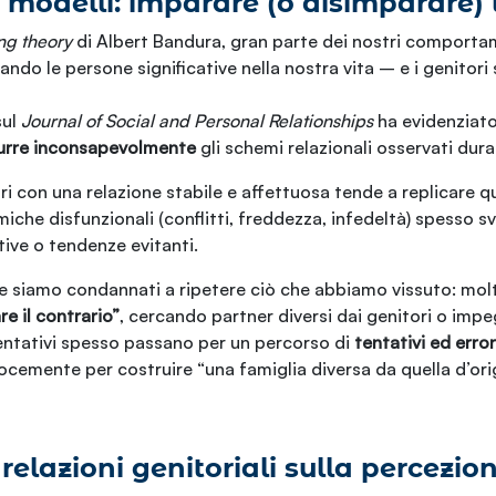
 modelli: imparare (o disimparare)
ing theory
di Albert Bandura, gran parte dei nostri comportam
do le persone significative nella nostra vita – e i genitori 
sul
Journal of Social and Personal Relationships
ha evidenziato
urre inconsapevolmente
gli schemi relazionali osservati duran
ri con una relazione stabile e affettuosa tende a replicare qu
iche disfunzionali (conflitti, freddezza, infedeltà) spesso sv
tive o tendenze evitanti.
e siamo condannati a ripetere ciò che abbiamo vissuto: molt
re il contrario”
, cercando partner diversi dai genitori o impe
tentativi spesso passano per un percorso di
tentativi ed error
ocemente per costruire “una famiglia diversa da quella d’orig
 relazioni genitoriali sulla percezio