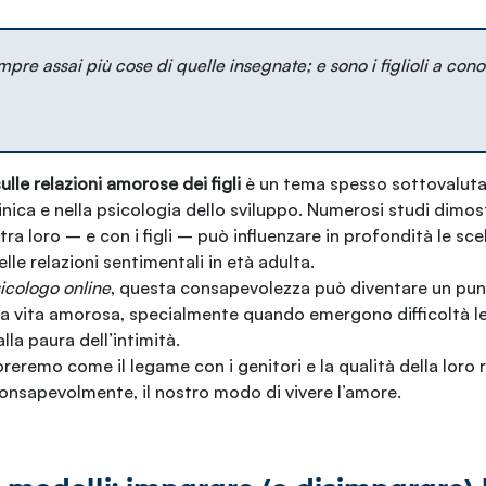
mpre assai più cose di quelle insegnate; e sono i figlioli a conos
sulle relazioni amorose dei figli
è un tema spesso sottovaluta
linica e nella psicologia dello sviluppo. Numerosi studi dimos
 tra loro – e con i figli – può influenzare in profondità le scel
delle relazioni sentimentali in età adulta.
icologo online
, questa consapevolezza può diventare un punt
ia vita amorosa, specialmente quando emergono difficoltà leg
alla paura dell’intimità.
oreremo come il legame con i genitori e la qualità della loro
onsapevolmente, il nostro modo di vivere l’amore.