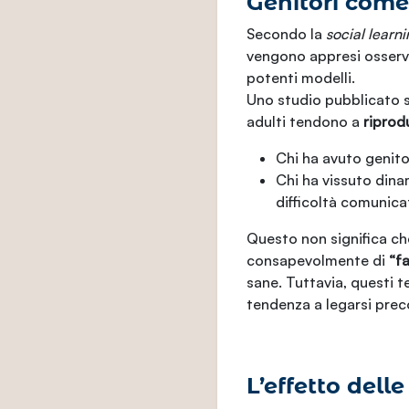
Genitori come
Secondo la
social learn
vengono appresi osservan
potenti modelli.
Uno studio pubblicato 
adulti tendono a
riprod
Chi ha avuto genito
Chi ha vissuto dinam
difficoltà comunica
Questo non significa ch
consapevolmente di
“fa
sane. Tuttavia, questi 
tendenza a legarsi prec
L’effetto delle