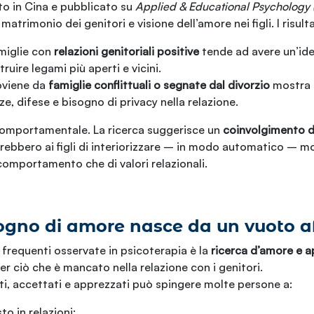
to in Cina e pubblicato su
Applied & Educational Psychology 
 matrimonio dei genitori e visione dell’amore nei figli. I risu
amiglie con
relazioni genitoriali positive
tende ad avere un’ide
truire legami più aperti e vicini.
roviene da
famiglie conflittuali o segnate dal divorzio
mostra 
e, difese e bisogno di privacy nella relazione.
 comportamentale. La ricerca suggerisce un
coinvolgimento d
rebbero ai figli di interiorizzare – in modo automatico – mod
i comportamento che di valori relazionali.
ogno di amore nasce da un vuoto af
 frequenti osservate in psicoterapia è la
ricerca d’amore e a
ciò che è mancato nella relazione con i genitori.
isti, accettati e apprezzati può spingere molte persone a:
o in relazioni;