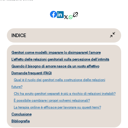
INDICE
Genitori come modelli: imparare (o disimparare) l’amore
L’effetto delle relazioni genitoriali sulla percezione dell’intimità
Quando il bisogno di amore nasce da un vuoto affettivo
Domande frequenti (FAQ)
Qual è il ruolo dei genitori nella costruzione delle relazioni
future?
Chi ha avuto genitori separati è più a rischio di relazioni instabili?
È possibile cambiare i propri schemi relazionali?
La terapia online è efficace per lavorare su questi temi?
Conclusione
Bibliografia