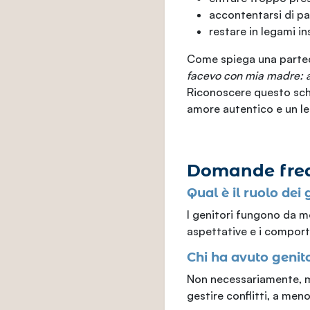
accontentarsi di par
restare in legami in
Come spiega una partec
facevo con mia madre: ac
Riconoscere questo sche
amore autentico e un l
Domande freq
Qual è il ruolo dei 
I genitori fungono da m
aspettative e i comporta
Chi ha avuto genitor
Non necessariamente, ma
gestire conflitti, a me