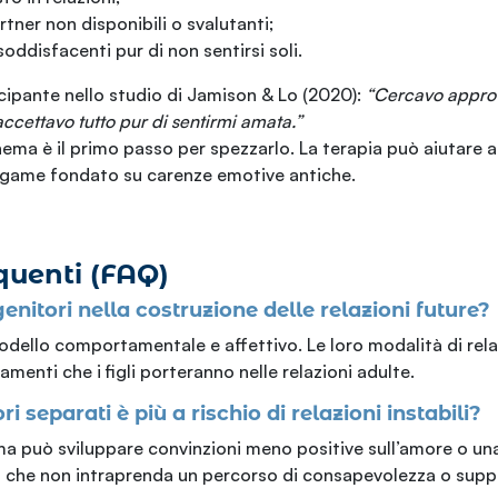
tner non disponibili o svalutanti;
soddisfacenti pur di non sentirsi soli.
ipante nello studio di Jamison & Lo (2020):
“Cercavo appro
cettavo tutto pur di sentirmi amata.”
ma è il primo passo per spezzarlo. La terapia può aiutare a
egame fondato su carenze emotive antiche.
uenti (FAQ)
genitori nella costruzione delle relazioni future?
odello comportamentale e affettivo. Le loro modalità di rela
menti che i figli porteranno nelle relazioni adulte.
i separati è più a rischio di relazioni instabili?
 può sviluppare convinzioni meno positive sull’amore o una
no che non intraprenda un percorso di consapevolezza o supp