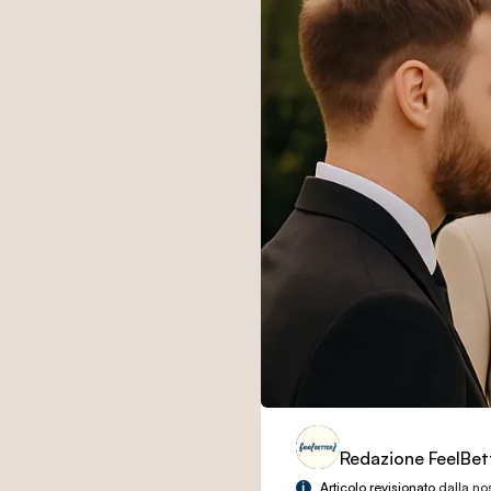
Redazione FeelBet
i
Articolo revisionato
dalla no