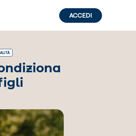
ACCEDI
ALITÀ
condiziona
igli