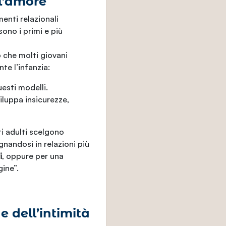
 l’amore
enti relazionali
sono i primi e più
 che molti giovani
te l’infanzia:
esti modelli.
iluppa insicurezze,
i adulti scelgono
gnandosi in relazioni più
i
, oppure per una
ine”.
ne dell’intimità