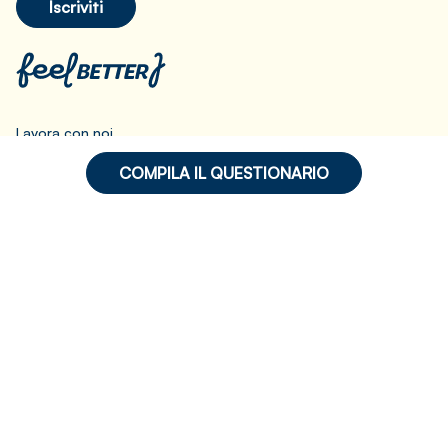
Iscriviti
Lavora con noi
Partner
COMPILA IL QUESTIONARIO
Codice Deontologico
Privacy Policy
Cookie Policy
Preferenze Cookie
© 2021 - 2026 GPO S.r.l. - P.IVA 11735320969 - Tutti i diritti
riservati